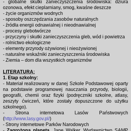
- globalne skutki zanieczyszczenia środowiska: dziura
ozonowa,
efekt cieplarniany, smog, kwaśne deszcze
- życie organizmów wodnych
- sposoby oszczędzania zasobów naturalnych
- źródła energii odnawialnej i nieodnawialnej
- procesy glebotwórcze
- przyczyny i skutki zanieczyszczenia gleb, wód i powietrza
- rolnictwo ekologiczne
- elementy przyrody ożywionej i nieożywionej
- naturalne wskaźniki zanieczyszczenia środowiska
- Ziemia – dom dla wszystkich organizmów
LITERATURA:
1. Etap szkolny:
- Materiał realizowany w danej Szkole Podstawowej oparty
na podstawie programowej nauczania przyrody, biologii,
geografii, chemii oraz fizyki (podręczniki szkolne, atlasy,
zeszyty ćwiczeń, które zostały dopuszczone do użytku
szkolnego).
- Strona internetowa Lasów Państwowych
(
http://www.lasy.gov.pl/
)
- Strony internetowe Parków Narodowych
-
Zagrożona planeta
, Jane Walker, Wydawnictwo SAMP