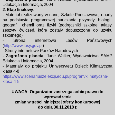
Edukacja i
Informacja, 2004
2. Etap finałowy:
- Materiał realizowany w danej Szkole Podstawowej oparty
na podstawie programowej nauczania przyrody, biologii,
geografii, chemii oraz fizyki (podręczniki szkolne, atlasy,
zeszyty ćwiczeń, które zostały dopuszczone do użytku
szkolnego).
- Strona internetowa Lasów Państwowych
(
http://www.lasy.gov.pl
)
- Strony internetowe Parków Narodowych
-
Zagrożona planeta
, Jane Walker, Wydawnictwo SAMP
Edukacja i
Informacja, 2004
- Materiały do projektu Uniwersytetu Dzieci: Klimatyczna
klasa 4-8
https://www.scenariuszelekcji.edu.pl/program/klimatyczna-
klasa-4-8
UWAGA: Organizator zastrzega sobie prawo do
wprowadzenia
zmian w treści niniejszej oferty konkursowej
do dnia 30.11.2018 r.