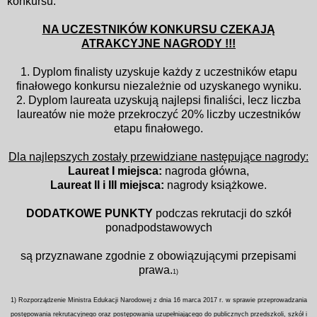
konkursu.
NA UCZESTNIKÓW KONKURSU CZEKAJĄ
ATRAKCYJNE NAGRODY !!!
1. Dyplom finalisty uzyskuje każdy z uczestników etapu
finałowego
konkursu niezależnie od uzyskanego wyniku.
2. Dyplom laureata uzyskują najlepsi finaliści, lecz liczba
laureatów
nie może przekroczyć 20% liczby uczestników
etapu finałowego.
Dla najlepszych zostały przewidziane następujące nagrody:
Laureat I miejsca:
nagroda główna,
Laureat II i III miejsca:
nagrody książkowe.
DODATKOWE PUNKTY
podczas rekrutacji do szkół
ponadpodstawowych
są przyznawane zgodnie z obowiązującymi przepisami
prawa.
1)
1) Rozporządzenie Ministra Edukacji Narodowej z dnia 16 marca 2017 r. w sprawie przeprowadzania
postępowania rekrutacyjnego oraz postępowania uzupełniającego do publicznych przedszkoli, szkół i