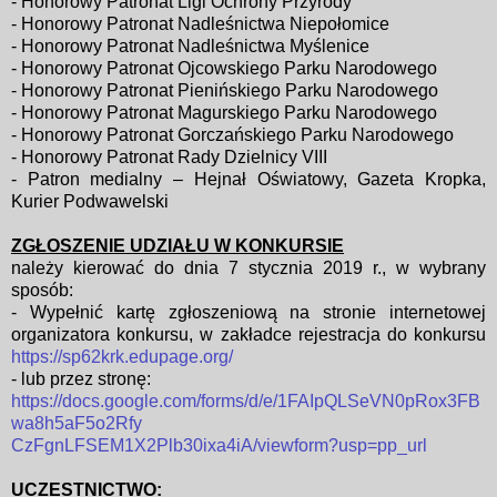
- Honorowy Patronat Ligi Ochrony Przyrody
- Honorowy Patronat Nadleśnictwa Niepołomice
- Honorowy Patronat Nadleśnictwa Myślenice
- Honorowy Patronat Ojcowskiego Parku Narodowego
- Honorowy Patronat Pienińskiego Parku Narodowego
- Honorowy Patronat Magurskiego Parku Narodowego
- Honorowy Patronat Gorczańskiego Parku Narodowego
- Honorowy Patronat Rady Dzielnicy VIII
- Patron medialny – Hejnał Oświatowy, Gazeta Kropka,
Kurier Podwawelski
ZGŁOSZENIE UDZIAŁU W KONKURSIE
należy kierować do dnia 7 stycznia 2019 r., w wybrany
sposób:
- Wypełnić kartę zgłoszeniową na stronie internetowej
organizatora konkursu,
w zakładce rejestracja do konkursu
https://sp62krk.edupage.org/
- lub przez stronę:
https://docs.google.com/forms/d/e/1FAIpQLSeVN0pRox3FB
wa8h5aF5o2Rfy
CzFgnLFSEM1X2Plb30ixa4iA/viewform?usp=pp_url
UCZESTNICTWO: