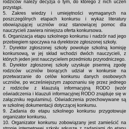
rodziców należy decyzja o
tym, do którego z nich uczeń
przystąpi.
5. Zakres wiedzy i umiejętności wymaganych na
poszczególnych etapach
konkursu i wykaz literatury
obowiązującej uczniów oraz stanowiącej pomoc
dla
nauczycieli zawiera niniejsza oferta konkursowa.
6. Organizacja etapu szkolnego konkursu i nadzór nad jego
przebiegiem
spoczywa na dyrektorze zgłoszonej szkoły.
7. Dyrektor zgłoszonej szkoły powołuje szkolną komisję
konkursową, w jej
skład wchodzi dwóch nauczycieli, z
których jeden jest nauczycielem
przedmiotu przyrodniczego.
8. Dyrektor zgłoszonej szkoły uzyskuje pisemną zgodę
rodziców uczniów
biorących udział w konkursie na
przetwarzanie do celów konkursu danych
osobowych
uczniów, po wcześniejszym zapoznaniu się przez jednego
z
rodziców z klauzulą informacyjną RODO (wzór
oświadczenia i klauzuli
informacyjnej RODO znajduje się w
załączniku regulaminu). Oświadczenia
przechowywane są
w szkolnej dokumentacji dotyczącej konkursu.
9. Zadania do etapu szkolnego konkursu przygotowuje
organizator
konkursu.
10. Organizator konkursu zobowiązany jest zamieścić na
stronie
internetowej szkoły arkusze z zadaniami do etapu