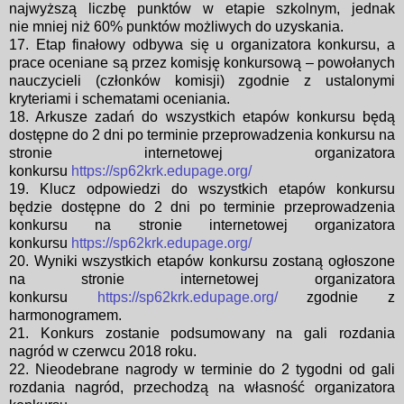
najwyższą liczbę punktów w etapie szkolnym, jednak
nie
mniej niż 60% punktów możliwych do uzyskania.
17. Etap finałowy odbywa się u organizatora konkursu, a
prace oceniane są przez
komisję konkursową – powołanych
nauczycieli (członków komisji) zgodnie
z ustalonymi
kryteriami i schematami oceniania.
18. Arkusze zadań do wszystkich etapów konkursu będą
dostępne do 2 dni po
terminie przeprowadzenia konkursu na
stronie internetowej organizatora
konkursu
https://sp62krk.edupage.org/
19. Klucz odpowiedzi do wszystkich etapów konkursu
będzie dostępne do 2 dni po
terminie przeprowadzenia
konkursu na stronie internetowej organizatora
konkursu
https://sp62krk.edupage.org/
20. Wyniki wszystkich etapów konkursu zostaną ogłoszone
na stronie internetowej
organizatora
konkursu
https://sp62krk.edupage.org/
zgodnie z
harmonogramem.
21. Konkurs zostanie podsumowany na gali rozdania
nagród w czerwcu 2018 roku.
22. Nieodebrane nagrody w terminie do 2 tygodni od gali
rozdania nagród,
przechodzą na własność organizatora