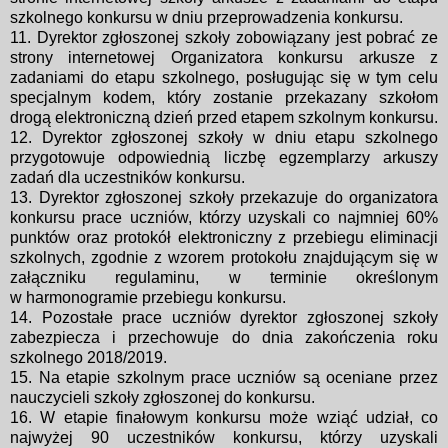
szkolnego konkursu w
dniu przeprowadzenia konkursu.
11. Dyrektor zgłoszonej szkoły zobowiązany jest pobrać ze
strony
internetowej Organizatora konkursu arkusze z
zadaniami do etapu
szkolnego, posługując się w tym celu
specjalnym kodem, który zostanie
przekazany szkołom
drogą elektroniczną dzień przed etapem szkolnym
konkursu.
12. Dyrektor zgłoszonej szkoły w dniu etapu szkolnego
przygotowuje
odpowiednią liczbę egzemplarzy arkuszy
zadań dla uczestników konkursu.
13. Dyrektor zgłoszonej szkoły przekazuje do organizatora
konkursu prace
uczniów, którzy uzyskali co najmniej 60%
punktów oraz protokół
elektroniczny z przebiegu eliminacji
szkolnych, zgodnie z wzorem protokołu znajdującym się w
załączniku regulaminu, w terminie określonym
w
harmonogramie przebiegu konkursu.
14. Pozostałe prace uczniów dyrektor zgłoszonej szkoły
zabezpiecza i przechowuje
do dnia zakończenia roku
szkolnego 2018/2019.
15. Na etapie szkolnym prace uczniów są oceniane przez
nauczycieli szkoły
zgłoszonej do konkursu.
16. W etapie finałowym konkursu może wziąć udział, co
najwyżej 90 uczestników
konkursu, którzy uzyskali