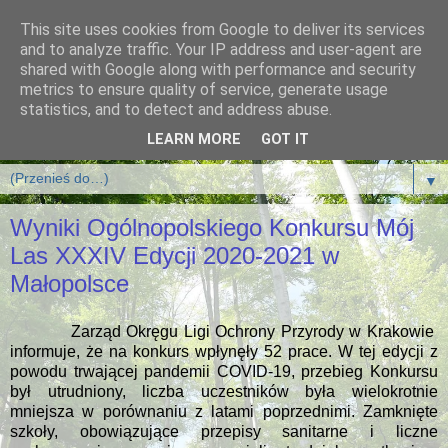
This site uses cookies from Google to deliver its services
and to analyze traffic. Your IP address and user-agent are
shared with Google along with performance and security
metrics to ensure quality of service, generate usage
statistics, and to detect and address abuse.
LEARN MORE
GOT IT
▼
Wyniki Ogólnopolskiego Konkursu Mój
Las XXXIV Edycji 2020-2021 w
Małopolsce
Zarząd Okręgu Ligi Ochrony Przyrody w Krakowie
informuje, że na konkurs wpłynęły 52 prace. W tej edycji z
powodu trwającej pandemii COVID-19, przebieg Konkursu
był utrudniony, liczba uczestników była wielokrotnie
mniejsza w porównaniu z latami poprzednimi. Zamknięte
szkoły, obowiązujące przepisy sanitarne i liczne