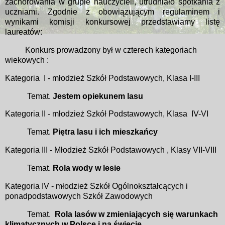
zachorowania w grupie nauczycieli, utrudniało spotkania z
uczniami. Zgodnie z obowiązującym regulaminem i
wynikami komisji konkursowej przedstawiamy listę
laureatów:
Konkurs prowadzony był w czterech kategoriach
wiekowych :
Kategoria
I - młodzież Szkół Podstawowych, Klasa I-III
Temat.
Jestem opiekunem lasu
Kategoria II - młodzież Szkół Podstawowych, Klasa
IV-VI
Temat.
Piętra lasu i ich mieszkańcy
Kategoria III - Młodzież Szkół Podstawowych , Klasy VII-VIII
Temat.
Rola wody w lesie
Kategoria IV - młodzież Szkół Ogólnokształcących i
ponadpodstawowych
Szkół Zawodowych
Temat.
Rola lasów w zmieniających się warunkach
klimatycznych w P
olsce i na świecie