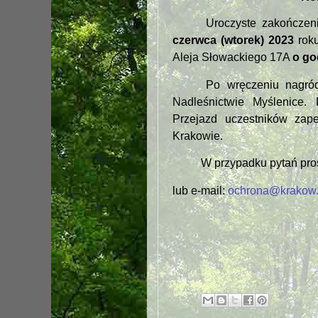
Uroczyste zakończen
czerwca (wtorek) 2023
roku
Aleja Słowackiego 17A
o go
Po wręczeniu nagró
Nadleśnictwie Myślenice
Przejazd uczestników za
Krakowie.
W przypadku pytań pros
lub e-mail:
ochrona@krakow.l