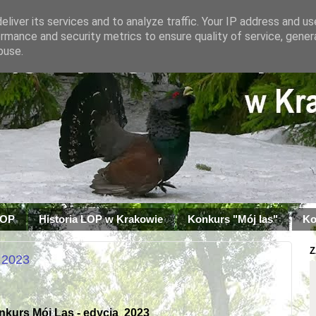
liver its services and to analyze traffic. Your IP address and u
rmance and security metrics to ensure quality of service, gene
buse.
LOP
Historia LOP w Krakowie
Konkurs "Mój las"
Ko
Z
 2023
kurs Mój Las - edycja
2023