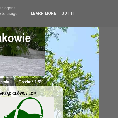
ser-agent
rate usage
LEARN MORE
GOT IT
ntakt
Przekaż 1,5%
ARZĄD GŁÓWNY LOP