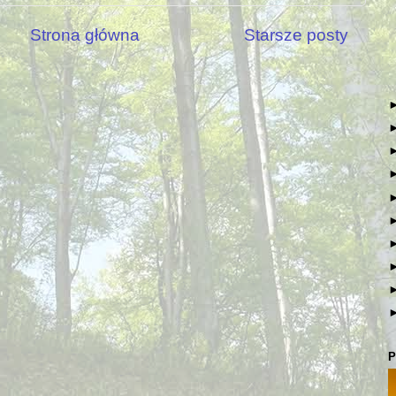
Strona główna
Starsze posty
P