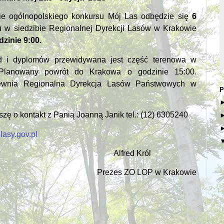
ie ogólnopolskiego konkursu Mój Las odbędzie się
6
 w siedzibie Regionalnej Dyrekcji Lasów w Krakowie
dzinie 9:00.
d i dyplomów przewidywana jest część terenowa w
. Planowany powrót do Krakowa o godzinie 15:00.
pewnia Regionalna Dyrekcja Lasów Państwowych w
P
zę o kontakt z Panią Joanną Janik tel.: (12) 6305240
asy.gov.pl
Alfred Król
Prezes ZO LOP w Krakowie