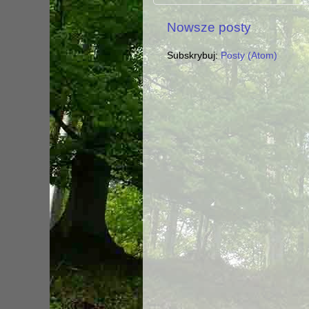
Nowsze posty
Subskrybuj:
Posty (Atom)