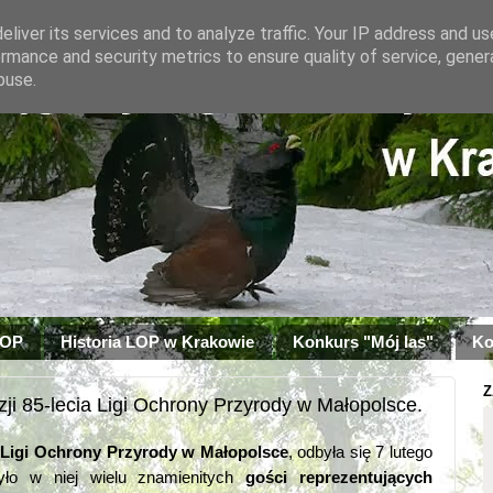
liver its services and to analyze traffic. Your IP address and u
rmance and security metrics to ensure quality of service, gene
buse.
LOP
Historia LOP w Krakowie
Konkurs "Mój las"
Ko
Z
ji 85-lecia Ligi Ochrony Przyrody w Małopolsce.
ia Ligi Ochrony Przyrody w Małopolsce
,
odbyła się 7 lutego
zyło w niej wielu znamienitych
gości reprezentujących