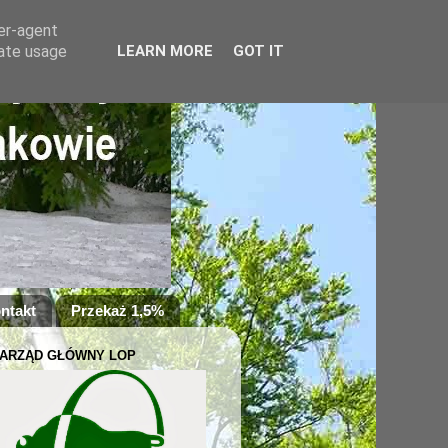
ser-agent
rate usage
LEARN MORE
GOT IT
ntakt
Przekaż 1,5%
ARZĄD GŁÓWNY LOP