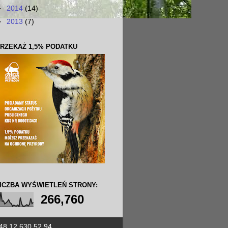
►
2014
(14)
►
2013
(7)
RZEKAŻ 1,5% PODATKU
ICZBA WYŚWIETLEŃ STRONY:
266,760
+48 12 630 52 94