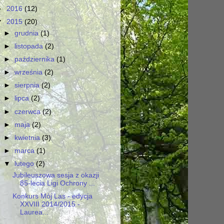
►
2016
(12)
▼
2015
(20)
►
grudnia
(1)
►
listopada
(2)
►
października
(1)
►
września
(2)
►
sierpnia
(2)
►
lipca
(2)
►
czerwca
(2)
►
maja
(2)
►
kwietnia
(3)
►
marca
(1)
▼
lutego
(2)
Jubileuszowa sesja z okazji
85-lecia Ligi Ochrony ...
Konkurs Mój Las - edycja
XXVIII 2014/2015 -
Laurea...