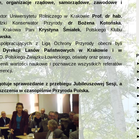
we, organizacje rządowe, samorządowe, zawodowe i
ktor Uniwersytetu Rolniczego w Krakowie
Prof. dr hab.
dzki Konserwator Przyrody
dr Bożena Kotońska
,
nta Krakowa Pani
Krystyna Śmiałek
, Polskiego Klubu
ewska
.
współpracujących z Ligą Ochrony Przyrody obecni byli
ej Dyrekcji Lasów Państwowych w Krakowie i w
P
liD, Polskiego Związku Łowieckiego, oświaty oraz prasy.
nili wartości naukowe i poznawcze wszystkich referatów
encji.
tuje sprawozdanie z przebiegu Jubileuszowej Sesji, a
szczenia w czasopiśmie Przyroda Polska.