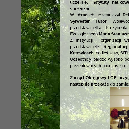
uczelnie, instytuty nauko
społeczne.
W obradach uczestniczył Re
Sylwester Tabor
, Wojewó
przedstawicielka Prezyde
Ekologicznego
Maria Stanisz
Z Instytucji i organizacji 
przedstawiciele
Regionaln
Katowicach
, nadleśnictw, SIT
Uczestnicy bardzo wysoko oce
prezentowanych podczas konfer
Zarząd Okręgowy LOP przygo
następnie przekaże do zamie