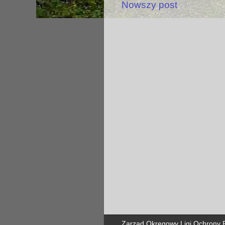
Nowszy post
Zarząd Okręgowy Ligi Ochrony Pr