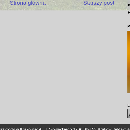
Strona główna
Starszy post
P
L
zyrody w Krakowie; Al. J. Słowackiego 17 A; 30-159 Kraków; tel/fax: 