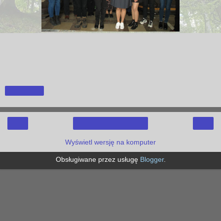
Udostępnij
‹
›
Strona główna
Wyświetl wersję na komputer
Obsługiwane przez usługę
Blogger
.