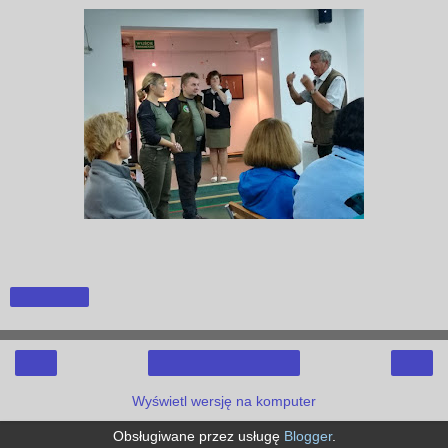
Udostępnij
‹
›
Strona główna
Wyświetl wersję na komputer
Obsługiwane przez usługę
Blogger
.