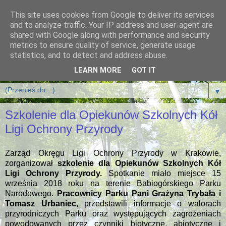
This site uses cookies from Google to deliver its services
and to analyze traffic. Your IP address and user-agent are
shared with Google along with performance and security
metrics to ensure quality of service, generate usage
statistics, and to detect and address abuse.
LEARN MORE
GOT IT
▼
Szkolenie dla Opiekunów Szkolnych Kół
Ligi Ochrony Przyrody
Zarząd Okręgu Ligi Ochrony Przyrody w Krakowie,
zorganizował
szkolenie dla Opiekunów Szkolnych Kół
Ligi Ochrony Przyrody.
Spotkanie miało miejsce 15
września 2018 roku na terenie Babiogórskiego Parku
Narodowego.
Pracownicy Parku Pani Grażyna Trybała i
Tomasz Urbaniec,
przedstawili informacje o walorach
przyrodniczych Parku oraz występujących zagrożeniach
powodowanych przez czynniki biotyczne, abiotyczne i