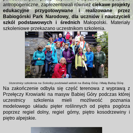
antropogeniczne, zaprezentowali również
ciekawe projekty
edukacyjne przygotowywane i realizowane przez
Babiogórski Park Narodowy, dla uczniów i nauczycieli
szkól podstawowych i średnich
Małopolski. Materiały
szkoleniowe przekazano uczestnikom szkolenia.
Uczestnicy szkolenia na Sokolicy podziwiali widoki na Babią Górę i Małą Babią Górę.
Na zakończenie odbyła się część terenowa z wyprawą z
Przełęczy Krowiarki na masyw Babiej Góry podczas której
uczestnicy szkolenia mieli możliwość poznania
modelowego układu pięter roślinnych od piętra pogórza
poprzez regiel dolny, regiel górny, piętro kosodrzewiny i
piętro alpejskie.