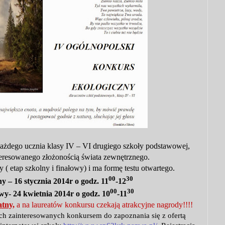
ażdego ucznia klasy IV – VI drugiego szkoły podstawowej,
teresowanego złożonością świata zewnętrznego.
( etap szkolny i finałowy) i ma formę testu otwartego.
00
30
y – 16 stycznia 2014r o godz. 11
-12
00
30
wy- 24 kwietnia 2014r o godz. 10
-11
atny,
a na laureatów konkursu czekają atrakcyjne nagrody!!!!
h zainteresowanych konkursem do zapoznania się z ofertą