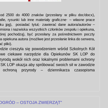
 od 2500 do 4000 znaków (przesłany w pliku doc/docx),
afie, rysunki lub inne materiały graficzne· – własne prace
iku jpg), posiadać tytuł,· zawierać dane autora/autorów –
miona i nazwiska wszystkich członków zespołu i opiekuna,
tórej pochodzą), być przesłany za pośrednictwem poczty
a opiekuna autora (możliwe jest przesłanie linka do serwera,
 pliki).
ędzie cieszyła się powodzeniem wśród Szkolnych Kół
owe ciekawe narzędzie dla Opiekunów SK LOP do
zyrodą wokół nich oraz lokalnymi problemami ochrony
 SK LOP okazja aby spróbować swoich sił w zawodzie
 ochroną przyrody – dziennikarza czasopisma
OGRÓD – OSTOJA ZWIERZĄT”