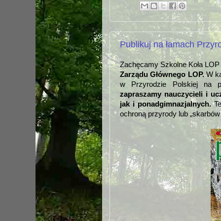
Publikuj na łamach Przyro
Zachęcamy Szkolne Koła LOP d
Zarządu Głównego LOP.
W ka
w Przyrodzie Polskiej na p
zapraszamy nauczycieli i u
jak i ponadgimnazjalnych.
Te
ochroną przyrody lub „skarbów 