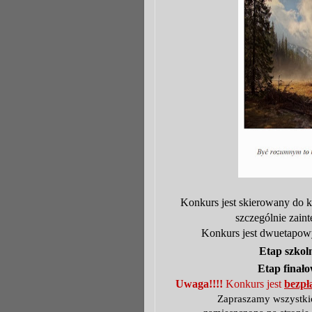
Konkurs jest skierowany do k
szczególnie zain
Konkurs jest dwuetapowy 
Etap szkoln
Etap finało
Uwaga!!!!
Konkurs jest
bezpł
Zapraszamy wszystkic