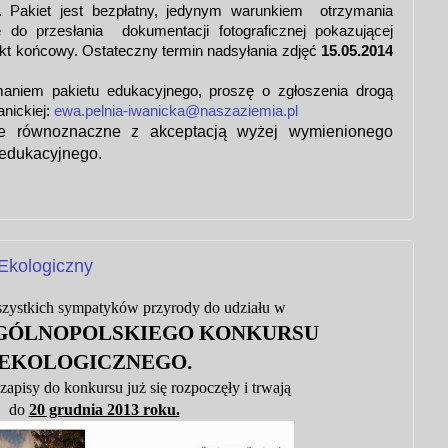
.
Pakiet jest bezpłatny, jedynym warunkiem otrzymania
ę do przesłania dokumentacji fotograficznej pokazującej
fekt końcowy. Ostateczny termin nadsyłania zdjęć
15.05.2014
aniem pakietu edukacyjnego, proszę o zgłoszenia drogą
nickiej:
ewa.pelnia-iwanicka@naszaziemia.pl
ie równoznaczne z akceptacją wyżej wymienionego
 edukacyjnego.
Ekologiczny
zystkich sympatyków przyrody do udziału w
OGÓLNOPOLSKIEGO KONKURSU
EKOLOGICZNEGO.
zapisy do konkursu już się rozpoczęły
i trwają
do
20 grudnia 2013 roku.