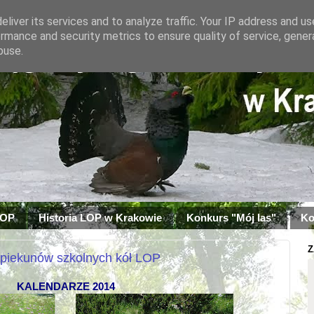
liver its services and to analyze traffic. Your IP address and u
rmance and security metrics to ensure quality of service, gene
buse.
LOP
Historia LOP w Krakowie
Konkurs "Mój las"
Ko
Z
opiekunów szkolnych kół LOP
KALENDARZE 2014