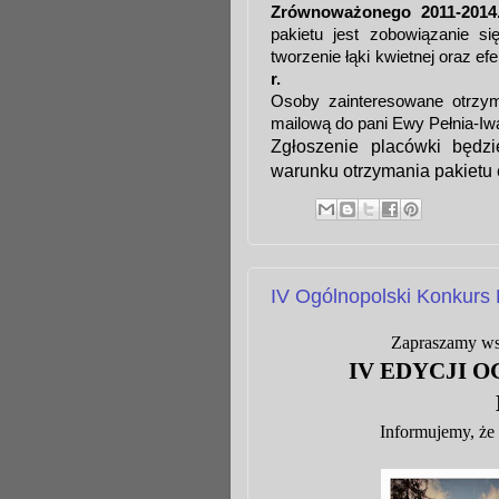
Zrównoważonego 2011-2014
pakietu jest zobowiązanie si
tworzenie łąki kwietnej oraz e
r.
Osoby zainteresowane otrzym
mailową do pani Ewy Pełnia-Iwa
Zgłoszenie placówki będz
warunku otrzymania pakietu
IV Ogólnopolski Konkurs 
Zapraszamy ws
IV EDYCJI 
Informujemy, że 