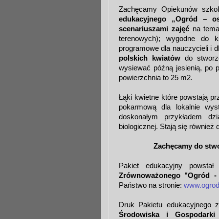
Zachęcamy Opiekunów szkol
edukacyjnego „Ogród – os
scenariuszami zajęć
na temat
terenowych); wygodne do k
programowe dla nauczycieli i 
polskich kwiatów
do stworze
wysiewać późną jesienią, po
powierzchnia to
25 m2
.
Łąki kwietne które powstają p
pokarmową dla lokalnie wyst
doskonałym przykładem dzi
biologicznej. Stają się równie
Zachęcamy do stwor
Pakiet edukacyjny powst
Zrównoważonego "Ogród - 
Państwo na stronie:
www.ogrodo
Druk Pakietu edukacyjnego 
Środowiska i Gospodark