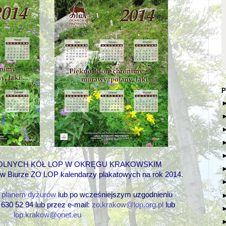
P
OLNYCH KÓŁ LOP W OKRĘGU KRAKOWSKIM
w Biurze ZO LOP kalendarzy plakatowych na rok 2014.
z planem dyżurów
lub po wcześniejszym uzgodnieniu
 630 52 94
lub przez
e-mail:
zo.krakow@lop.org.pl
lub
lop.krakow@onet.eu