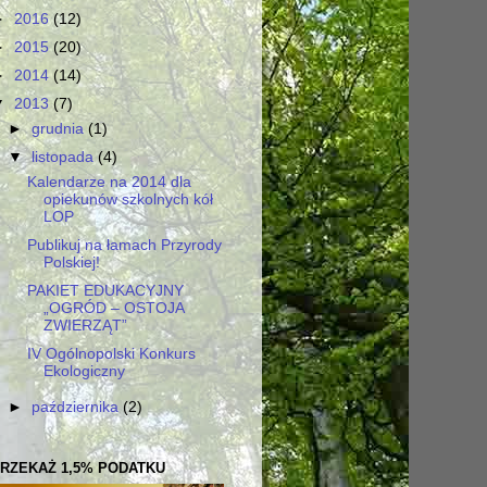
►
2016
(12)
►
2015
(20)
►
2014
(14)
▼
2013
(7)
►
grudnia
(1)
▼
listopada
(4)
Kalendarze na 2014 dla
opiekunów szkolnych kół
LOP
Publikuj na łamach Przyrody
Polskiej!
PAKIET EDUKACYJNY
„OGRÓD – OSTOJA
ZWIERZĄT”
IV Ogólnopolski Konkurs
Ekologiczny
►
października
(2)
RZEKAŻ 1,5% PODATKU