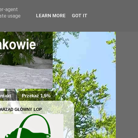
ser-agent
rate usage
LEARN MORE
GOT IT
ntakt
Przekaż 1,5%
ARZĄD GŁÓWNY LOP