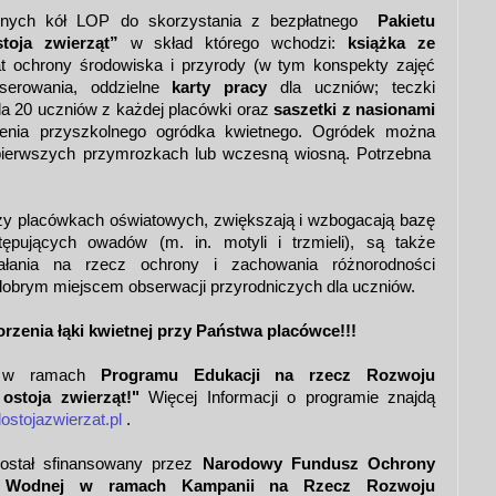
nych kół LOP do skorzystania z bezpłatnego
Pakietu
toja zwierząt”
w skład którego wchodzi:
książka ze
 ochrony środowiska i przyrody (w tym konspekty zajęć
serowania, oddzielne
karty pracy
dla uczniów; teczki
dla 20 uczniów z każdej placówki oraz
saszetki z nasionami
nia przyszkolnego ogródka kwietnego. Ogródek można
 pierwszych przymrozkach lub wczesną wiosną. Potrzebna
rzy placówkach oświatowych, zwiększają i wzbogacają bazę
ępujących owadów (m. in. motyli i trzmieli), są także
ałania na rzecz ochrony i zachowania różnorodności
ż dobrym miejscem obserwacji przyrodniczych dla uczniów.
zenia łąki kwietnej przy Państwa placówce!!!
ał w ramach
Programu Edukacji na rzecz Rozwoju
ostoja zwierząt!"
Więcej Informacji o programie znajdą
stojazwierzat.pl
.
został sfinansowany przez
Narodowy Fundusz Ochrony
i Wodnej w ramach Kampanii na Rzecz Rozwoju